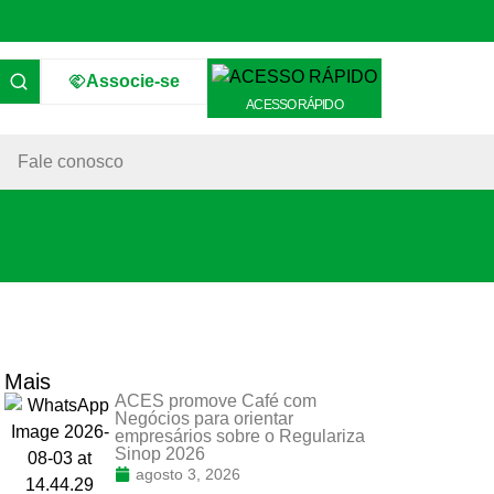
Associe-se
ACESSO RÁPIDO
Fale conosco
Mais
ACES promove Café com
Negócios para orientar
empresários sobre o Regulariza
Sinop 2026
agosto 3, 2026