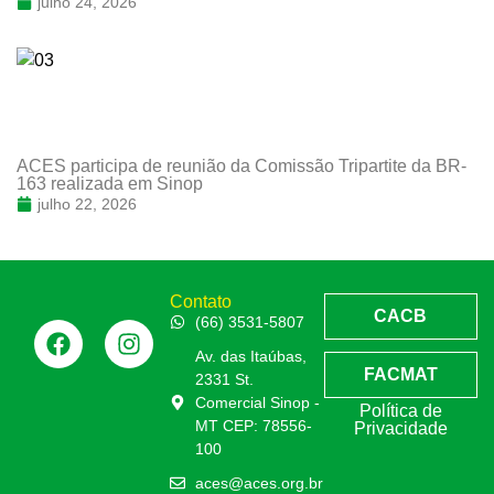
julho 24, 2026
ACES participa de reunião da Comissão Tripartite da BR-
163 realizada em Sinop
julho 22, 2026
Contato
CACB
(66) 3531-5807
Av. das Itaúbas,
FACMAT
2331 St.
Comercial Sinop -
Política de
MT CEP: 78556-
Privacidade
100
aces@aces.org.br