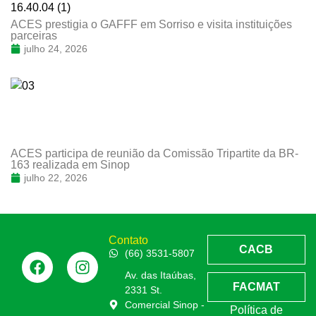
ACES prestigia o GAFFF em Sorriso e visita instituições
parceiras
julho 24, 2026
ACES participa de reunião da Comissão Tripartite da BR-
163 realizada em Sinop
julho 22, 2026
Contato
CACB
(66) 3531-5807
Av. das Itaúbas,
FACMAT
2331 St.
Comercial Sinop -
Política de