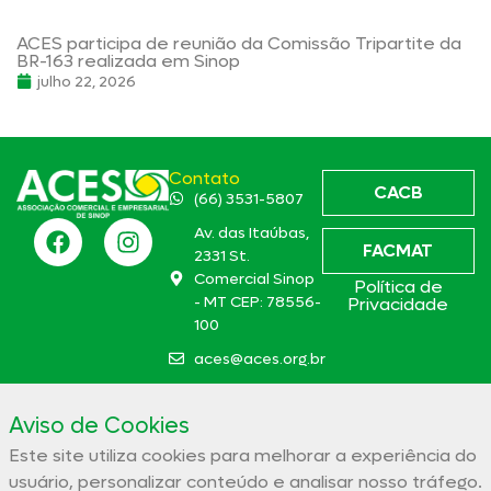
ACES participa de reunião da Comissão Tripartite da
BR-163 realizada em Sinop
julho 22, 2026
Contato
CACB
(66) 3531-5807
Av. das Itaúbas,
FACMAT
2331 St.
Comercial Sinop
Política de
- MT CEP: 78556-
Privacidade
100
aces@aces.org.br
Aviso de Cookies
Associação Comercial e Empresarial de Sinop – ACES
Este site utiliza cookies para melhorar a experiência do
32.944.910/0001-19
usuário, personalizar conteúdo e analisar nosso tráfego.