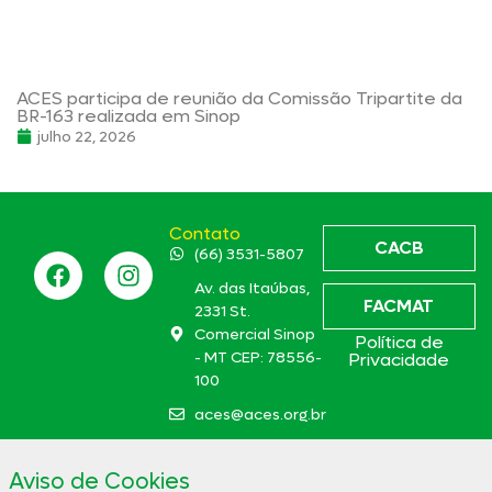
ACES participa de reunião da Comissão Tripartite da
BR-163 realizada em Sinop
julho 22, 2026
Contato
CACB
(66) 3531-5807
Av. das Itaúbas,
FACMAT
2331 St.
Comercial Sinop
Política de
- MT CEP: 78556-
Privacidade
100
aces@aces.org.br
Aviso de Cookies