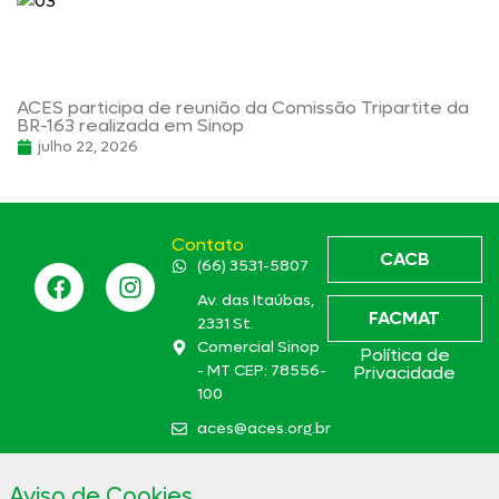
ACES participa de reunião da Comissão Tripartite da
BR-163 realizada em Sinop
julho 22, 2026
Contato
CACB
(66) 3531-5807
Av. das Itaúbas,
FACMAT
2331 St.
Comercial Sinop
Política de
- MT CEP: 78556-
Privacidade
100
aces@aces.org.br
Aviso de Cookies