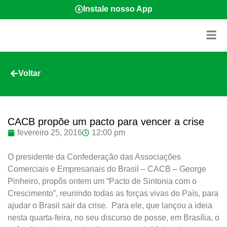
Instale nosso App
Voltar
CACB propõe um pacto para vencer a crise
fevereiro 25, 2016
12:00 pm
O presidente da Confederação das Associações
Comerciais e Empresariais do Brasil – CACB – George
Pinheiro, propôs ontem um “Pacto de Sintonia com o
Crescimento”, reunindo todas as forças vivas do País, para
ajudar o Brasil sair da crise. Para ele, que lançou a ideia
nesta quarta-feira, no seu discurso de posse, em Brasília, o