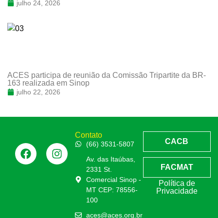
julho 24, 2026
ACES participa de reunião da Comissão Tripartite da BR-
163 realizada em Sinop
julho 22, 2026
Contato
CACB
(66) 3531-5807
Av. das Itaúbas,
FACMAT
2331 St.
Comercial Sinop -
Política de
MT CEP: 78556-
Privacidade
100
aces@aces.org.br