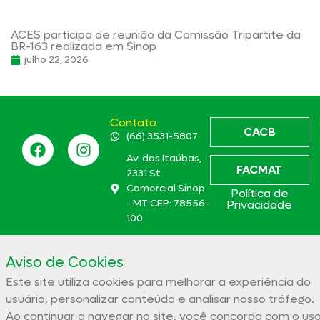
ACES participa de reunião da Comissão Tripartite da
BR-163 realizada em Sinop
julho 22, 2026
Contato
CACB
(66) 3531-5807
Av. das Itaúbas,
FACMAT
2331 St.
Comercial Sinop
Política de
- MT CEP: 78556-
Privacidade
100
aces@aces.org.br
Aviso de Cookies
Este site utiliza cookies para melhorar a experiência do
Associação Comercial e Empresarial de Sinop – ACES
usuário, personalizar conteúdo e analisar nosso tráfego.
32.944.910/0001-19
Ao continuar a navegar no site, você concorda com o us