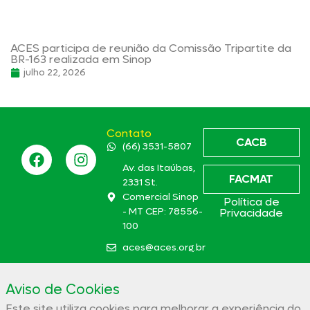
ACES participa de reunião da Comissão Tripartite da
BR-163 realizada em Sinop
julho 22, 2026
Contato
CACB
(66) 3531-5807
Av. das Itaúbas,
FACMAT
2331 St.
Comercial Sinop
Política de
- MT CEP: 78556-
Privacidade
100
aces@aces.org.br
Aviso de Cookies
Associação Comercial e Empresarial de Sinop – ACES
Este site utiliza cookies para melhorar a experiência do