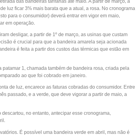
rada das bandeiras tarifárias até maio. A partir de março, a
 de luz ficar 3% mais barata que a atual, a rosa. No cronograma
sto para o consumidor) deverá entrar em vigor em maio,
tar em operação.
iram desligar, a partir de 1º de março, as usinas que custam
isão é crucial para que a bandeira amarela seja acionada
ndeira é feita a partir dos custos das térmicas que estão em
a patamar 1, chamada também de bandeira rosa, criada pela
mparado ao que foi cobrado em janeiro.
nta de luz, encarece as faturas cobradas do consumidor. Entre
ês passado, e a verde, que deve vigorar a partir de maio, a
 descartou, no entanto, antecipar esse cronograma,
il.
atórios. É possível uma bandeira verde em abril, mas não é