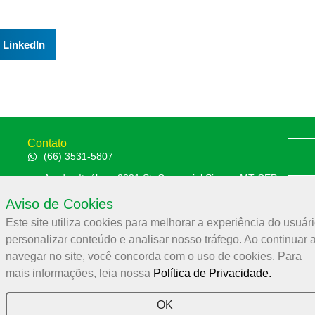
LinkedIn
Contato
(66) 3531-5807
Av. das Itaúbas, 2331 St. Comercial Sinop - MT CEP:
78556-100
Aviso de Cookies
Polít
aces@aces.org.br
Este site utiliza cookies para melhorar a experiência do usuári
personalizar conteúdo e analisar nosso tráfego. Ao continuar 
navegar no site, você concorda com o uso de cookies. Para
Associação Comercial e Empresarial de Sinop – ACES
mais informações, leia nossa
Política de Privacidade.
32.944.910/0001-19
OK