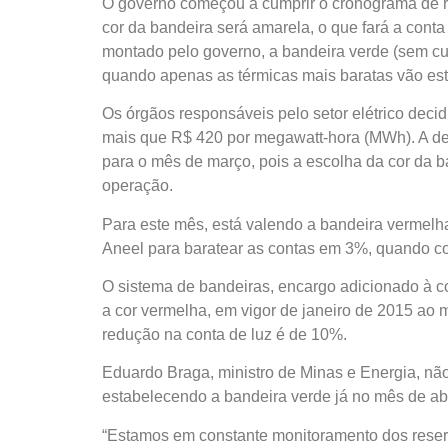
O governo começou a cumprir o cronograma de reti
cor da bandeira será amarela, o que fará a conta
montado pelo governo, a bandeira verde (sem cu
quando apenas as térmicas mais baratas vão es
Os órgãos responsáveis pelo setor elétrico decid
mais que R$ 420 por megawatt-hora (MWh). A dec
para o mês de março, pois a escolha da cor da ba
operação.
Para este mês, está valendo a bandeira vermelh
Aneel para baratear as contas em 3%, quando co
O sistema de bandeiras, encargo adicionado à co
a cor vermelha, em vigor de janeiro de 2015 ao m
redução na conta de luz é de 10%.
Eduardo Braga, ministro de Minas e Energia, não
estabelecendo a bandeira verde já no mês de abr
“Estamos em constante monitoramento dos reserv