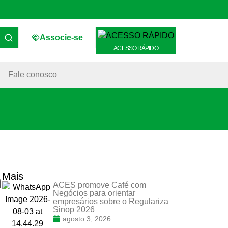
Associe-se
ACESSO RÁPIDO
Fale conosco
m
Mais
ACES promove Café com
Negócios para orientar
empresários sobre o Regulariza
Sinop 2026
agosto 3, 2026