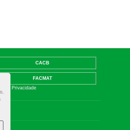
CACB
FACMAT
ica de Privacidade
o,
a