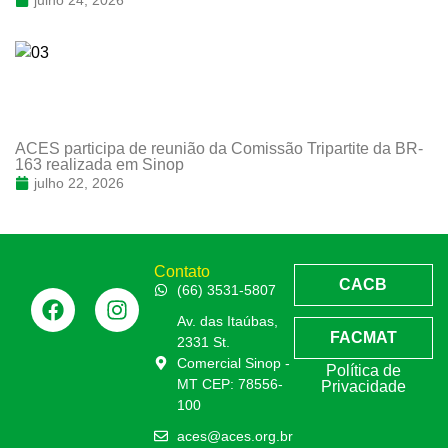
ACES participa de reunião da Comissão Tripartite da BR-
163 realizada em Sinop
julho 22, 2026
Contato
CACB
(66) 3531-5807
Av. das Itaúbas,
FACMAT
2331 St.
Comercial Sinop -
Política de
MT CEP: 78556-
Privacidade
100
aces@aces.org.br