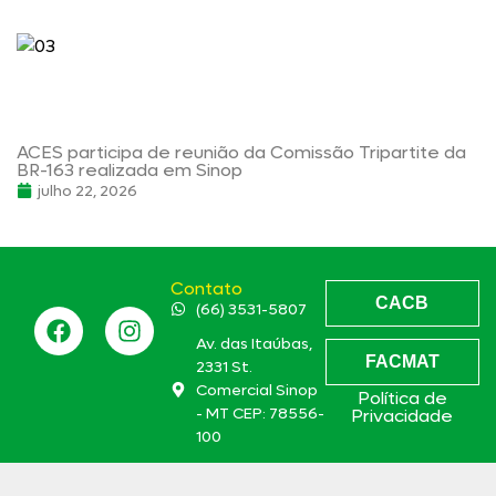
ACES participa de reunião da Comissão Tripartite da
BR-163 realizada em Sinop
julho 22, 2026
Contato
CACB
(66) 3531-5807
Av. das Itaúbas,
FACMAT
2331 St.
Comercial Sinop
Política de
- MT CEP: 78556-
Privacidade
100
aces@aces.org.br