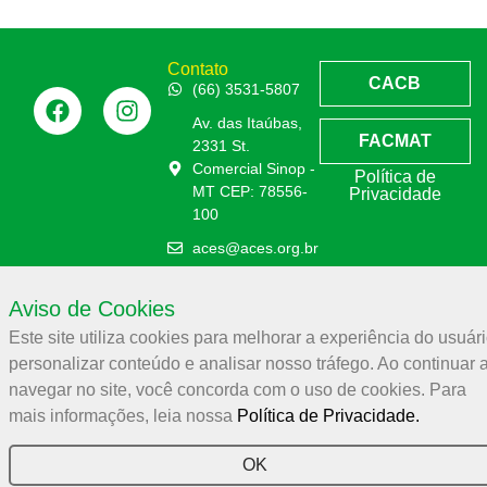
Contato
CACB
(66) 3531-5807
Av. das Itaúbas,
FACMAT
2331 St.
Comercial Sinop -
Política de
MT CEP: 78556-
Privacidade
100
aces@aces.org.br
Aviso de Cookies
Associação Comercial e Empresarial de Sinop – ACES
Este site utiliza cookies para melhorar a experiência do usuári
32.944.910/0001-19
personalizar conteúdo e analisar nosso tráfego. Ao continuar 
navegar no site, você concorda com o uso de cookies. Para
ACES –
2026
© Todos os direitos reservados
mais informações, leia nossa
Política de Privacidade.
OK