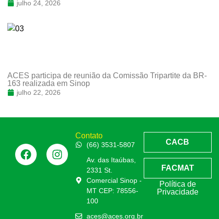
julho 24, 2026
ACES participa de reunião da Comissão Tripartite da BR-
163 realizada em Sinop
julho 22, 2026
Contato
CACB
(66) 3531-5807
Av. das Itaúbas,
FACMAT
2331 St.
Comercial Sinop -
Política de
MT CEP: 78556-
Privacidade
100
aces@aces.org.br