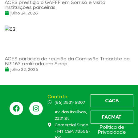
ACES prestigia o GAFFF em Sorriso e visita
instituições parceiras
julho 24, 2026
ACES participa de reunião da Comissão Tripartite da
BR-163 realizada em Sinop
julho 22, 2026
Contato
CACB
(66) 3531-5807
Av. das Itaúbas,
FACMAT
2331 St.
Comercial Sinop
Política de
- MT CEP: 78556-
Privacidade
100