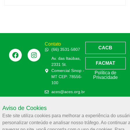
Contato
CACB
(66) 3531-5807
Av. das Itaúbas,
FACMAT
2331 St.
Comercial Sinop -
Política de
MT CEP: 78556-
Privacidade
100
aces@aces.org.br
Aviso de Cookies
Associação Comercial e Empresarial de Sinop – ACES
Este site utiliza cookies para melhorar a experiência do usuári
32.944.910/0001-19
personalizar conteúdo e analisar nosso tráfego. Ao continuar 
navegar no site, você concorda com o uso de cookies. Para