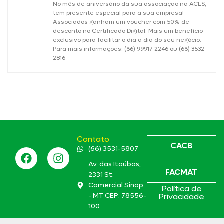
No mês de aniversário da sua associação na ACES,
tem presente especial para a sua empresa!
Associados ganham um voucher com 50% de
desconto no Certificado Digital. Mais um benefício
exclusivo para facilitar o dia a dia do seu negócio.
Para mais informações: (66) 99917-2246 ou (66) 3532-
2816
Contato
CACB
(66) 3531-5807
Av. das Itaúbas,
FACMAT
2331 St.
Comercial Sinop
Política de
- MT CEP: 78556-
Privacidade
100
aces@aces.org.br