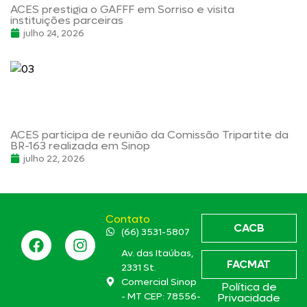
ACES prestigia o GAFFF em Sorriso e visita
instituições parceiras
julho 24, 2026
ACES participa de reunião da Comissão Tripartite da
BR-163 realizada em Sinop
julho 22, 2026
Contato
CACB
(66) 3531-5807
Av. das Itaúbas,
FACMAT
2331 St.
Comercial Sinop
Política de
- MT CEP: 78556-
Privacidade