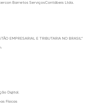
Sercon Barretos ServiçosContábeis Ltda.
TÃO EMPRESARIAL E TRIBUTARIA NO BRASIL”
n
ão Digital.
s Físicas