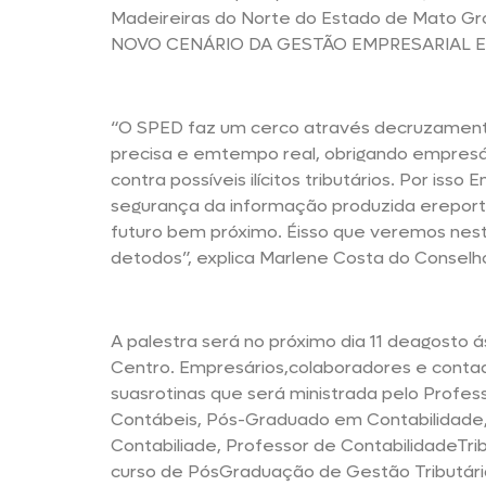
Madeireiras do Norte do Estado de Mato Gro
NOVO CENÁRIO DA GESTÃO EMPRESARIAL ET
“O SPED faz um cerco através decruzamento 
precisa e emtempo real, obrigando empresár
contra possíveis ilícitos tributários. Por is
segurança da informação produzida ereport
futuro bem próximo. Éisso que veremos nesta
detodos”, explica Marlene Costa do Conselho
A palestra será no próximo dia 11 deagosto 
Centro. Empresários,colaboradores e conta
suasrotinas que será ministrada pelo Profe
Contábeis, Pós-Graduado em Contabilidade, P
Contabiliade, Professor de ContabilidadeTri
curso de PósGraduação de Gestão Tributária 