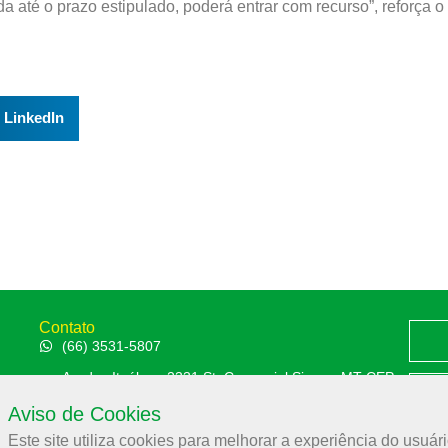
 até o prazo estipulado, poderá entrar com recurso”, reforça o
LinkedIn
Contato
(66) 3531-5807
Av. das Itaúbas, 2331 St. Comercial Sinop - MT CEP:
78556-100
Aviso de Cookies
Polít
aces@aces.org.br
Este site utiliza cookies para melhorar a experiência do usuári