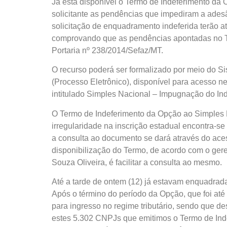
Já está disponível o Termo de Indeferimento d
solicitante as pendências que impediram a adesão
solicitação de enquadramento indeferida terão a
comprovando que as pendências apontadas no Te
Portaria nº 238/2014/Sefaz/MT.
O recurso poderá ser formalizado por meio do S
(Processo Eletrônico), disponível para acesso n
intitulado Simples Nacional – Impugnação do I
O Termo de Indeferimento da Opção ao Simples 
irregularidade na inscrição estadual encontra-se n
a consulta ao documento se dará através do acess
disponibilização do Termo, de acordo com o ger
Souza Oliveira, é facilitar a consulta ao mesmo.
Até a tarde de ontem (12) já estavam enquadrad
Após o término do período da Opção, que foi até
para ingresso no regime tributário, sendo que d
estes 5.302 CNPJs que emitimos o Termo de Inde