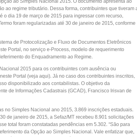
a Opção ao Simples Nacional 2015. O documento apresenta ao
 ao regime tributário. Dessa forma, contribuintes que tiveram 
té o dia 19 de março de 2015 para ingressar com recurso,
rmo foram regularizadas até 30 de janeiro de 2015, conforme
istema de Protocolização e Fluxo de Documentos Eletrônicos
este Portal, no serviço e-Process, modelo de requerimento
ndeferimento do Enquadramento ao Regime.
Nacional 2015 para os contribuintes com ausência ou
este Portal (veja aqui). Já no caso dos contribuintes inscritos,
o disponibilizado aos contabilistas. O objetivo da
ente de Informações Cadastrais (GCAD), Francisco Irisvan de
as no Simples Nacional ano 2015, 3.869 inscrições estaduais.
 30 de janeiro de 2015, a Sefaz/MT recebeu 8.901 solicitações
esse total foram constatadas pendências em 5.302. “São para
ferimento da Opção ao Simples Nacional. Vale enfatizar que,