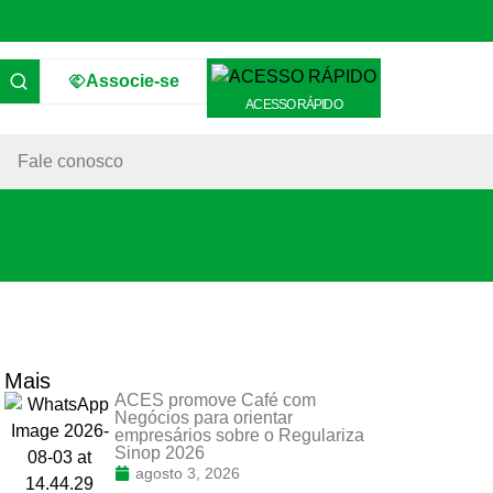
Associe-se
ACESSO RÁPIDO
Fale conosco
Mais
ACES promove Café com
Negócios para orientar
empresários sobre o Regulariza
Sinop 2026
agosto 3, 2026