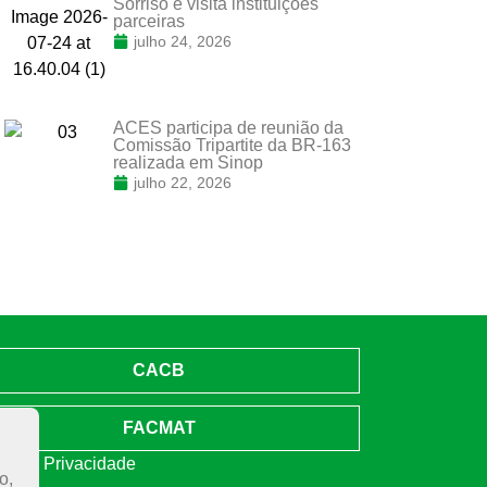
Sorriso e visita instituições
parceiras
julho 24, 2026
ACES participa de reunião da
Comissão Tripartite da BR-163
realizada em Sinop
julho 22, 2026
CACB
FACMAT
ica de Privacidade
o,