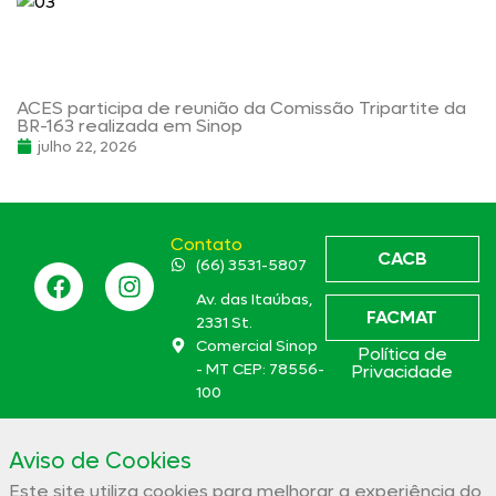
ACES participa de reunião da Comissão Tripartite da
BR-163 realizada em Sinop
julho 22, 2026
Contato
CACB
(66) 3531-5807
Av. das Itaúbas,
FACMAT
2331 St.
Comercial Sinop
Política de
- MT CEP: 78556-
Privacidade
100
aces@aces.org.br
Aviso de Cookies
Este site utiliza cookies para melhorar a experiência do