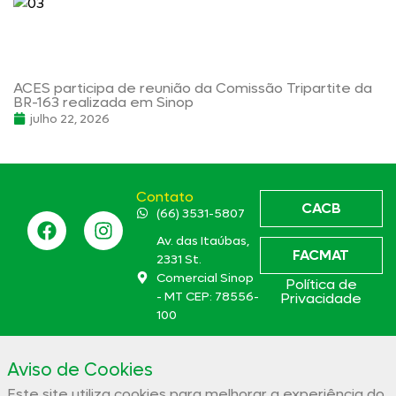
ACES participa de reunião da Comissão Tripartite da
BR-163 realizada em Sinop
julho 22, 2026
Contato
CACB
(66) 3531-5807
Av. das Itaúbas,
FACMAT
2331 St.
Comercial Sinop
Política de
- MT CEP: 78556-
Privacidade
100
aces@aces.org.br
Aviso de Cookies
Este site utiliza cookies para melhorar a experiência do